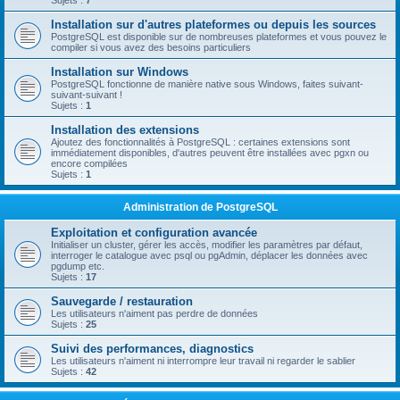
Sujets :
7
Installation sur d'autres plateformes ou depuis les sources
PostgreSQL est disponible sur de nombreuses plateformes et vous pouvez le
compiler si vous avez des besoins particuliers
Installation sur Windows
PostgreSQL fonctionne de manière native sous Windows, faites suivant-
suivant-suivant !
Sujets :
1
Installation des extensions
Ajoutez des fonctionnalités à PostgreSQL : certaines extensions sont
immédiatement disponibles, d'autres peuvent être installées avec pgxn ou
encore compilées
Sujets :
1
Administration de PostgreSQL
Exploitation et configuration avancée
Initialiser un cluster, gérer les accès, modifier les paramètres par défaut,
interroger le catalogue avec psql ou pgAdmin, déplacer les données avec
pgdump etc.
Sujets :
17
Sauvegarde / restauration
Les utilisateurs n'aiment pas perdre de données
Sujets :
25
Suivi des performances, diagnostics
Les utilisateurs n'aiment ni interrompre leur travail ni regarder le sablier
Sujets :
42