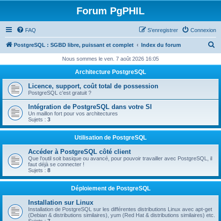
Forum PgPHIL
FAQ
S’enregistrer
Connexion
R
PostgreSQL : SGBD libre, puissant et complet
Index du forum
e
Nous sommes le ven. 7 août 2026 16:05
c
Architecture PostgreSQL
h
Licence, support, coût total de possession
e
PostgreSQL c'est gratuit ?
r
Intégration de PostgreSQL dans votre SI
Un maillon fort pour vos architectures
c
Sujets :
3
h
Utilisation de PostgreSQL
e
Accéder à PostgreSQL côté client
r
Que l'outil soit basique ou avancé, pour pouvoir travailler avec PostgreSQL, il
faut déjà se connecter !
Sujets :
8
Déploiement de PostgreSQL
Installation sur Linux
Installation de PostgreSQL sur les différentes distributions Linux avec apt-get
(Debian & distributions similaires), yum (Red Hat & distributions similaires) etc.