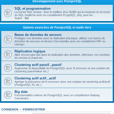
Développement avec PostgreSQL
SQL et programmation
La norme SQL évolue : tirez le meilleur d'un SGBD qui la respecte en écrivant
du SQL moderne avec en complément PL/pgSQL, php, java etc.
Sujets :
112
Options avancées de PostgreSQL et outils tiers
Bases de données de secours
Protégez vos données avec la réplication physique, utilisez vos bases de
données de secours en lecture (hot standby avec en complément PAF ou
repmgr)
Réplication logique
Allez encore plus loin dans la réplication des données, effectuez vos montées
de version à chaud etc.
Clustering actif passif...passif
Augmenter la disponibilité de PostgreSQL avec N serveurs et une solution de
clustering (pacemaker etc.)
Clustering actif actif...actif
Agréger la puissance de N serveurs avec une solution de clustering actif/actif
(PostgreSQL-XL etc.)
Big data
Fonctionnalités natives de PostgreSQL avec en complément Hadoop,
Cassandra...
CONNEXION
•
S’ENREGISTRER