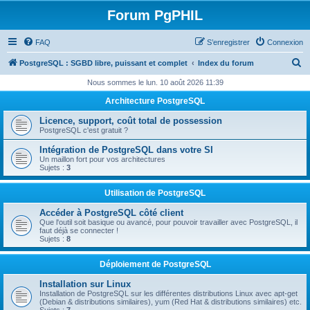
Forum PgPHIL
FAQ
S’enregistrer
Connexion
R
PostgreSQL : SGBD libre, puissant et complet
Index du forum
e
Nous sommes le lun. 10 août 2026 11:39
c
Architecture PostgreSQL
h
Licence, support, coût total de possession
e
PostgreSQL c'est gratuit ?
r
Intégration de PostgreSQL dans votre SI
Un maillon fort pour vos architectures
c
Sujets :
3
h
Utilisation de PostgreSQL
e
Accéder à PostgreSQL côté client
r
Que l'outil soit basique ou avancé, pour pouvoir travailler avec PostgreSQL, il
faut déjà se connecter !
Sujets :
8
Déploiement de PostgreSQL
Installation sur Linux
Installation de PostgreSQL sur les différentes distributions Linux avec apt-get
(Debian & distributions similaires), yum (Red Hat & distributions similaires) etc.