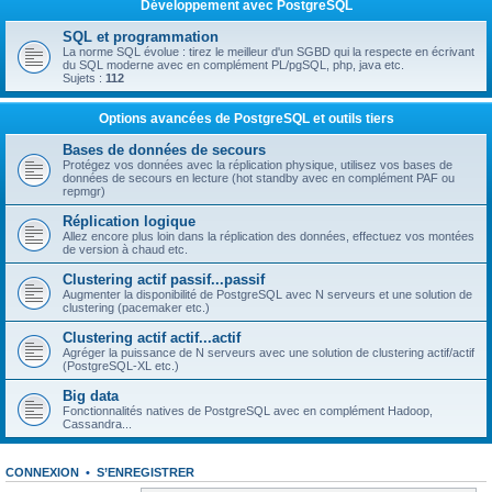
Développement avec PostgreSQL
SQL et programmation
La norme SQL évolue : tirez le meilleur d'un SGBD qui la respecte en écrivant
du SQL moderne avec en complément PL/pgSQL, php, java etc.
Sujets :
112
Options avancées de PostgreSQL et outils tiers
Bases de données de secours
Protégez vos données avec la réplication physique, utilisez vos bases de
données de secours en lecture (hot standby avec en complément PAF ou
repmgr)
Réplication logique
Allez encore plus loin dans la réplication des données, effectuez vos montées
de version à chaud etc.
Clustering actif passif...passif
Augmenter la disponibilité de PostgreSQL avec N serveurs et une solution de
clustering (pacemaker etc.)
Clustering actif actif...actif
Agréger la puissance de N serveurs avec une solution de clustering actif/actif
(PostgreSQL-XL etc.)
Big data
Fonctionnalités natives de PostgreSQL avec en complément Hadoop,
Cassandra...
CONNEXION
•
S’ENREGISTRER