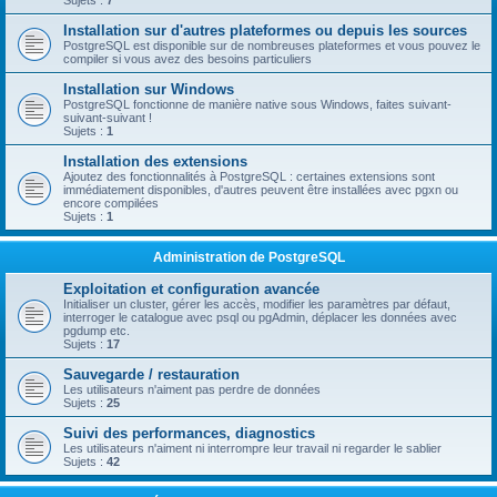
Sujets :
7
Installation sur d'autres plateformes ou depuis les sources
PostgreSQL est disponible sur de nombreuses plateformes et vous pouvez le
compiler si vous avez des besoins particuliers
Installation sur Windows
PostgreSQL fonctionne de manière native sous Windows, faites suivant-
suivant-suivant !
Sujets :
1
Installation des extensions
Ajoutez des fonctionnalités à PostgreSQL : certaines extensions sont
immédiatement disponibles, d'autres peuvent être installées avec pgxn ou
encore compilées
Sujets :
1
Administration de PostgreSQL
Exploitation et configuration avancée
Initialiser un cluster, gérer les accès, modifier les paramètres par défaut,
interroger le catalogue avec psql ou pgAdmin, déplacer les données avec
pgdump etc.
Sujets :
17
Sauvegarde / restauration
Les utilisateurs n'aiment pas perdre de données
Sujets :
25
Suivi des performances, diagnostics
Les utilisateurs n'aiment ni interrompre leur travail ni regarder le sablier
Sujets :
42