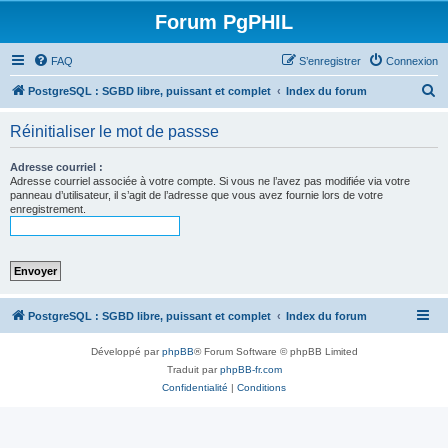
Forum PgPHIL
FAQ
S’enregistrer
Connexion
R
PostgreSQL : SGBD libre, puissant et complet
Index du forum
e
Réinitialiser le mot de passse
c
h
Adresse courriel :
Adresse courriel associée à votre compte. Si vous ne l’avez pas modifiée via votre
e
panneau d’utilisateur, il s’agit de l’adresse que vous avez fournie lors de votre
enregistrement.
r
c
h
e
r
PostgreSQL : SGBD libre, puissant et complet
Index du forum
Développé par
phpBB
® Forum Software © phpBB Limited
Traduit par
phpBB-fr.com
Confidentialité
|
Conditions