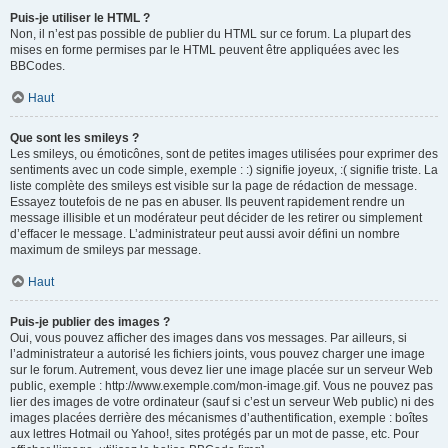
Puis-je utiliser le HTML ?
Non, il n’est pas possible de publier du HTML sur ce forum. La plupart des
mises en forme permises par le HTML peuvent être appliquées avec les
BBCodes.
Haut
Que sont les smileys ?
Les smileys, ou émoticônes, sont de petites images utilisées pour exprimer des
sentiments avec un code simple, exemple : :) signifie joyeux, :( signifie triste. La
liste complète des smileys est visible sur la page de rédaction de message.
Essayez toutefois de ne pas en abuser. Ils peuvent rapidement rendre un
message illisible et un modérateur peut décider de les retirer ou simplement
d’effacer le message. L’administrateur peut aussi avoir défini un nombre
maximum de smileys par message.
Haut
Puis-je publier des images ?
Oui, vous pouvez afficher des images dans vos messages. Par ailleurs, si
l’administrateur a autorisé les fichiers joints, vous pouvez charger une image
sur le forum. Autrement, vous devez lier une image placée sur un serveur Web
public, exemple : http://www.exemple.com/mon-image.gif. Vous ne pouvez pas
lier des images de votre ordinateur (sauf si c’est un serveur Web public) ni des
images placées derrière des mécanismes d’authentification, exemple : boîtes
aux lettres Hotmail ou Yahoo!, sites protégés par un mot de passe, etc. Pour