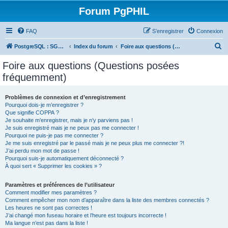
Forum PgPHIL
FAQ
S’enregistrer
Connexion
R
PostgreSQL : SGBD libre, puissant et complet
Index du forum
Foire aux questions (Questions posées fréquemment)
e
Foire aux questions (Questions posées
c
fréquemment)
h
e
Problèmes de connexion et d’enregistrement
Pourquoi dois-je m’enregistrer ?
r
Que signifie COPPA ?
c
Je souhaite m’enregistrer, mais je n’y parviens pas !
Je suis enregistré mais je ne peux pas me connecter !
h
Pourquoi ne puis-je pas me connecter ?
Je me suis enregistré par le passé mais je ne peux plus me connecter ?!
e
J’ai perdu mon mot de passe !
r
Pourquoi suis-je automatiquement déconnecté ?
À quoi sert « Supprimer les cookies » ?
Paramètres et préférences de l’utilisateur
Comment modifier mes paramètres ?
Comment empêcher mon nom d’apparaître dans la liste des membres connectés ?
Les heures ne sont pas correctes !
J’ai changé mon fuseau horaire et l’heure est toujours incorrecte !
Ma langue n’est pas dans la liste !