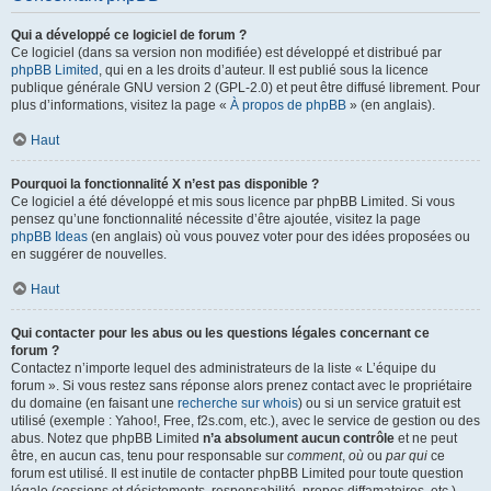
Qui a développé ce logiciel de forum ?
Ce logiciel (dans sa version non modifiée) est développé et distribué par
phpBB Limited
, qui en a les droits d’auteur. Il est publié sous la licence
publique générale GNU version 2 (GPL-2.0) et peut être diffusé librement. Pour
plus d’informations, visitez la page «
À propos de phpBB
» (en anglais).
Haut
Pourquoi la fonctionnalité X n’est pas disponible ?
Ce logiciel a été développé et mis sous licence par phpBB Limited. Si vous
pensez qu’une fonctionnalité nécessite d’être ajoutée, visitez la page
phpBB Ideas
(en anglais) où vous pouvez voter pour des idées proposées ou
en suggérer de nouvelles.
Haut
Qui contacter pour les abus ou les questions légales concernant ce
forum ?
Contactez n’importe lequel des administrateurs de la liste « L’équipe du
forum ». Si vous restez sans réponse alors prenez contact avec le propriétaire
du domaine (en faisant une
recherche sur whois
) ou si un service gratuit est
utilisé (exemple : Yahoo!, Free, f2s.com, etc.), avec le service de gestion ou des
abus. Notez que phpBB Limited
n’a absolument aucun contrôle
et ne peut
être, en aucun cas, tenu pour responsable sur
comment
,
où
ou
par qui
ce
forum est utilisé. Il est inutile de contacter phpBB Limited pour toute question