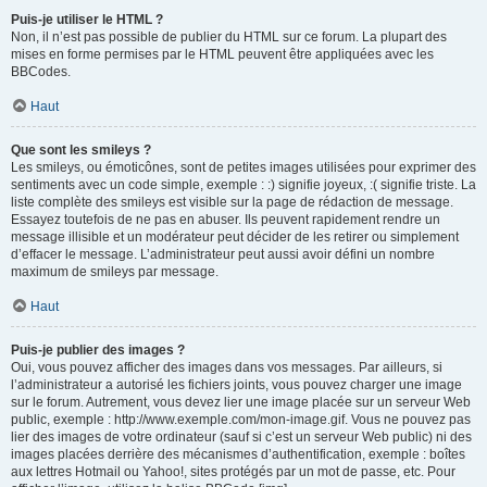
Puis-je utiliser le HTML ?
Non, il n’est pas possible de publier du HTML sur ce forum. La plupart des
mises en forme permises par le HTML peuvent être appliquées avec les
BBCodes.
Haut
Que sont les smileys ?
Les smileys, ou émoticônes, sont de petites images utilisées pour exprimer des
sentiments avec un code simple, exemple : :) signifie joyeux, :( signifie triste. La
liste complète des smileys est visible sur la page de rédaction de message.
Essayez toutefois de ne pas en abuser. Ils peuvent rapidement rendre un
message illisible et un modérateur peut décider de les retirer ou simplement
d’effacer le message. L’administrateur peut aussi avoir défini un nombre
maximum de smileys par message.
Haut
Puis-je publier des images ?
Oui, vous pouvez afficher des images dans vos messages. Par ailleurs, si
l’administrateur a autorisé les fichiers joints, vous pouvez charger une image
sur le forum. Autrement, vous devez lier une image placée sur un serveur Web
public, exemple : http://www.exemple.com/mon-image.gif. Vous ne pouvez pas
lier des images de votre ordinateur (sauf si c’est un serveur Web public) ni des
images placées derrière des mécanismes d’authentification, exemple : boîtes
aux lettres Hotmail ou Yahoo!, sites protégés par un mot de passe, etc. Pour