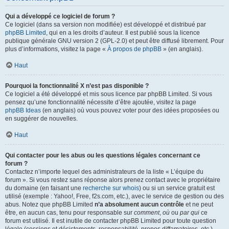
Qui a développé ce logiciel de forum ?
Ce logiciel (dans sa version non modifiée) est développé et distribué par
phpBB Limited
, qui en a les droits d’auteur. Il est publié sous la licence
publique générale GNU version 2 (GPL-2.0) et peut être diffusé librement. Pour
plus d’informations, visitez la page «
À propos de phpBB
» (en anglais).
Haut
Pourquoi la fonctionnalité X n’est pas disponible ?
Ce logiciel a été développé et mis sous licence par phpBB Limited. Si vous
pensez qu’une fonctionnalité nécessite d’être ajoutée, visitez la page
phpBB Ideas
(en anglais) où vous pouvez voter pour des idées proposées ou
en suggérer de nouvelles.
Haut
Qui contacter pour les abus ou les questions légales concernant ce
forum ?
Contactez n’importe lequel des administrateurs de la liste « L’équipe du
forum ». Si vous restez sans réponse alors prenez contact avec le propriétaire
du domaine (en faisant une
recherche sur whois
) ou si un service gratuit est
utilisé (exemple : Yahoo!, Free, f2s.com, etc.), avec le service de gestion ou des
abus. Notez que phpBB Limited
n’a absolument aucun contrôle
et ne peut
être, en aucun cas, tenu pour responsable sur
comment
,
où
ou
par qui
ce
forum est utilisé. Il est inutile de contacter phpBB Limited pour toute question