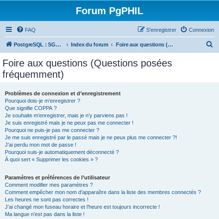
Forum PgPHIL
FAQ
S’enregistrer
Connexion
R
PostgreSQL : SGBD libre, puissant et complet
Index du forum
Foire aux questions (Questions posées fréquemment)
e
Foire aux questions (Questions posées
c
fréquemment)
h
e
Problèmes de connexion et d’enregistrement
Pourquoi dois-je m’enregistrer ?
r
Que signifie COPPA ?
c
Je souhaite m’enregistrer, mais je n’y parviens pas !
Je suis enregistré mais je ne peux pas me connecter !
h
Pourquoi ne puis-je pas me connecter ?
Je me suis enregistré par le passé mais je ne peux plus me connecter ?!
e
J’ai perdu mon mot de passe !
r
Pourquoi suis-je automatiquement déconnecté ?
À quoi sert « Supprimer les cookies » ?
Paramètres et préférences de l’utilisateur
Comment modifier mes paramètres ?
Comment empêcher mon nom d’apparaître dans la liste des membres connectés ?
Les heures ne sont pas correctes !
J’ai changé mon fuseau horaire et l’heure est toujours incorrecte !
Ma langue n’est pas dans la liste !