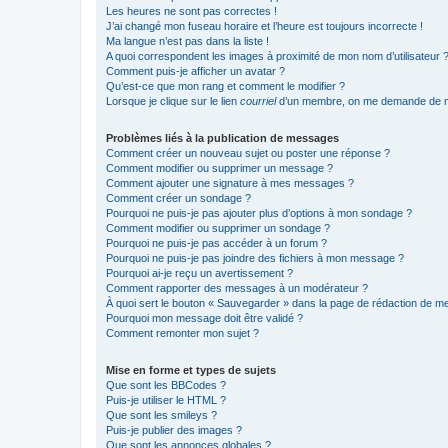
Les heures ne sont pas correctes !
J’ai changé mon fuseau horaire et l’heure est toujours incorrecte !
Ma langue n’est pas dans la liste !
A quoi correspondent les images à proximité de mon nom d’utilisateur 
Comment puis-je afficher un avatar ?
Qu’est-ce que mon rang et comment le modifier ?
Lorsque je clique sur le lien
courriel
d’un membre, on me demande de m
Problèmes liés à la publication de messages
Comment créer un nouveau sujet ou poster une réponse ?
Comment modifier ou supprimer un message ?
Comment ajouter une signature à mes messages ?
Comment créer un sondage ?
Pourquoi ne puis-je pas ajouter plus d’options à mon sondage ?
Comment modifier ou supprimer un sondage ?
Pourquoi ne puis-je pas accéder à un forum ?
Pourquoi ne puis-je pas joindre des fichiers à mon message ?
Pourquoi ai-je reçu un avertissement ?
Comment rapporter des messages à un modérateur ?
À quoi sert le bouton « Sauvegarder » dans la page de rédaction de 
Pourquoi mon message doit être validé ?
Comment remonter mon sujet ?
Mise en forme et types de sujets
Que sont les BBCodes ?
Puis-je utiliser le HTML ?
Que sont les smileys ?
Puis-je publier des images ?
Que sont les annonces globales ?