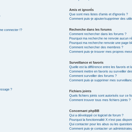
Amis et ignorés
Que sont mes listes d’amis et d’ignorés ?
?
Comment puis-je ajouter/supprimer des utilis
Recherche dans les forums
e connecter !?
Comment rechercher dans les forums ?
Pourquoi ma recherche ne renvoie aucun ré
Pourquoi ma recherche renvoie une page bl
Comment rechercher des membres ?
Comment puis-je trouver mes propres mess
Surveillance et favoris
Quelle est la différence entre les favoris et l
Comment mettre en favoris ou surveiller des
Comment surveiller des forums ?
Comment puis-je supprimer mes surveillanc
message ?
Fichiers joints
Quels fichiers joints sont autorisés sur ce f
Comment trouver tous mes fichiers joints ?
Concernant phpBB
Qui a développé ce logiciel de forum ?
Pourquoi la fonctionnalité X n’est pas dispon
Qui contacter pour les abus ou les questio
Comment puis-je contacter un administrateu