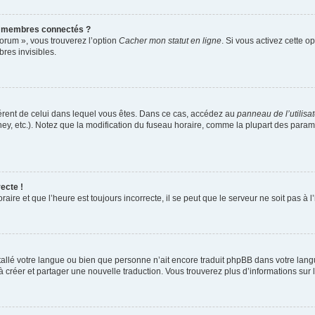
s membres connectés ?
forum », vous trouverez l’option
Cacher mon statut en ligne
. Si vous activez cette o
es invisibles.
ifférent de celui dans lequel vous êtes. Dans ce cas, accédez au
panneau de l’utilisa
ney, etc.). Notez que la modification du fuseau horaire, comme la plupart des para
ecte !
aire et que l’heure est toujours incorrecte, il se peut que le serveur ne soit pas à
installé votre langue ou bien que personne n’ait encore traduit phpBB dans votre l
s à créer et partager une nouvelle traduction. Vous trouverez plus d’informations sur l