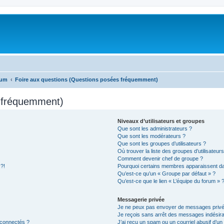
rum
Foire aux questions (Questions posées fréquemment)
s fréquemment)
Niveaux d’utilisateurs et groupes
Que sont les administrateurs ?
Que sont les modérateurs ?
Que sont les groupes d’utilisateurs ?
Où trouver la liste des groupes d’utilisateur
Comment devenir chef de groupe ?
 ?!
Pourquoi certains membres apparaissent dan
Qu’est-ce qu’un « Groupe par défaut » ?
Qu’est-ce que le lien « L’équipe du forum » 
Messagerie privée
Je ne peux pas envoyer de messages privé
Je reçois sans arrêt des messages indésira
 connectés ?
J’ai reçu un spam ou un courriel abusif d’u