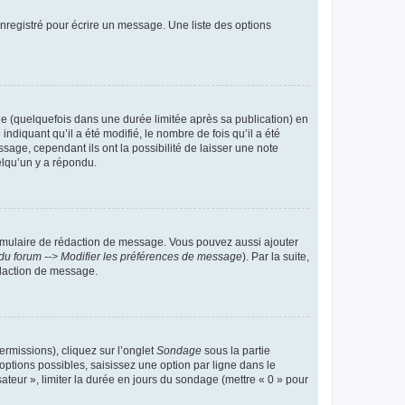
nregistré pour écrire un message. Une liste des options
 (quelquefois dans une durée limitée après sa publication) en
iquant qu’il a été modifié, le nombre de fois qu’il a été
sage, cependant ils ont la possibilité de laisser une note
elqu’un y a répondu.
rmulaire de rédaction de message. Vous pouvez aussi ajouter
du forum --> Modifier les préférences de message
). Par la suite,
daction de message.
ermissions), cliquez sur l’onglet
Sondage
sous la partie
ptions possibles, saisissez une option par ligne dans le
ateur », limiter la durée en jours du sondage (mettre « 0 » pour