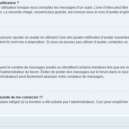
tilisateur ?
utilisateur lorsque vous consultez les messages d’un sujet. L’une d’elles peut êtr
rum. La seconde image, souvent plus grande, est connue sous le nom d’avatar et 
s pouvez ajouter un avatar en utilisant l’une des quatre méthodes d’avatar suivantes 
ont ils sont mis à disposition. Si vous ne pouvez pas utiliser d’avatar, contactez un
iquent le nombre de messages postés ou identifient certains membres tels que les 
ar l’administrateur du forum. Évitez de poster des messages sur le forum dans le seu
ministrateur) peut facilement abaisser votre compteur de messages.
mande de me connecter !?
re intégré (si la fonction a été activée par l’administrateur). Ceci pour empêcher l’u