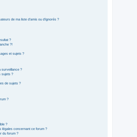
ateurs de ma liste d’amis ou d’ignorés ?
sultat ?
anche ?!
ages et sujets ?
a surveillance ?
 sujets ?
es de sujets ?
orum ?
ible ?
ns légales concernant ce forum ?
r du forum ?