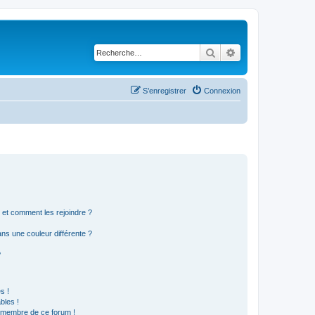
Rechercher
Recherche avancé
S’enregistrer
Connexion
s et comment les rejoindre ?
s une couleur différente ?
?
s !
bles !
n membre de ce forum !