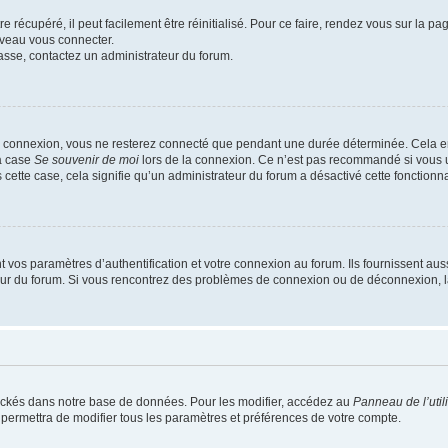
 récupéré, il peut facilement être réinitialisé. Pour ce faire, rendez vous sur la p
uveau vous connecter.
passe, contactez un administrateur du forum.
e connexion, vous ne resterez connecté que pendant une durée déterminée. Cela em
la case
Se souvenir de moi
lors de la connexion. Ce n’est pas recommandé si vous u
s cette case, cela signifie qu’un administrateur du forum a désactivé cette fonctionna
os paramètres d’authentification et votre connexion au forum. Ils fournissent aussi
teur du forum. Si vous rencontrez des problèmes de connexion ou de déconnexion, l
ockés dans notre base de données. Pour les modifier, accédez au
Panneau de l’util
 permettra de modifier tous les paramètres et préférences de votre compte.