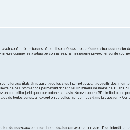
t avoir configuré les forums afin qu’il soit nécessaire de s’enregistrer pour poster
x invités comme les avatars personnalisés, la messagerie privée, l’envoi de courri
t une loi aux États-Unis qui dit que les sites Internet pouvant recueillir des infor
ollecte de ces informations permettant d’identifier un mineur de moins de 13 ans. S
tez un conseiller juridique pour obtenir son avis. Notez que phpBB Limited et les pr
gales de toutes sortes, à l’exception de celles mentionnées dans la question « Qui
réation de nouveaux comptes. Il peut également avoir banni votre IP ou interdit le no