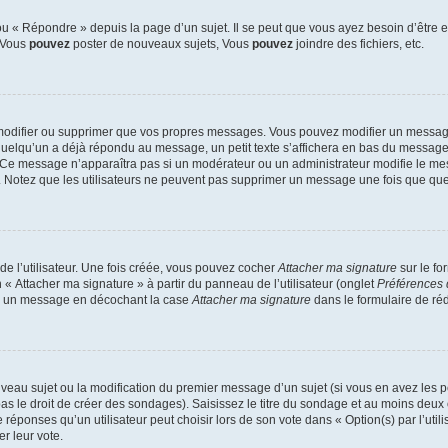
 « Répondre » depuis la page d’un sujet. Il se peut que vous ayez besoin d’être e
: Vous
pouvez
poster de nouveaux sujets, Vous
pouvez
joindre des fichiers, etc.
modifier ou supprimer que vos propres messages. Vous pouvez modifier un message
lqu’un a déjà répondu au message, un petit texte s’affichera en bas du message ind
n. Ce message n’apparaîtra pas si un modérateur ou un administrateur modifie le mes
ive. Notez que les utilisateurs ne peuvent pas supprimer un message une fois que qu
e l’utilisateur. Une fois créée, vous pouvez cocher
Attacher ma signature
sur le fo
 « Attacher ma signature » à partir du panneau de l’utilisateur (onglet
Préférences 
 à un message en décochant la case
Attacher ma signature
dans le formulaire de ré
ouveau sujet ou la modification du premier message d’un sujet (si vous en avez les p
 le droit de créer des sondages). Saisissez le titre du sondage et au moins deux o
onses qu’un utilisateur peut choisir lors de son vote dans « Option(s) par l’utilis
er leur vote.