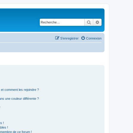
Rechercher
Recherche avancé
S’enregistrer
Connexion
s et comment les rejoindre ?
s une couleur différente ?
?
s !
bles !
n membre de ce forum !