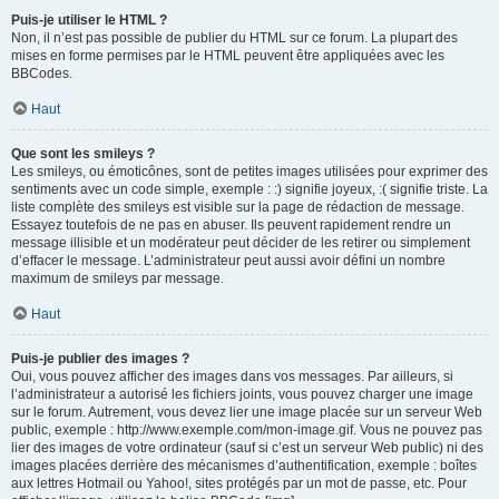
Puis-je utiliser le HTML ?
Non, il n’est pas possible de publier du HTML sur ce forum. La plupart des
mises en forme permises par le HTML peuvent être appliquées avec les
BBCodes.
Haut
Que sont les smileys ?
Les smileys, ou émoticônes, sont de petites images utilisées pour exprimer des
sentiments avec un code simple, exemple : :) signifie joyeux, :( signifie triste. La
liste complète des smileys est visible sur la page de rédaction de message.
Essayez toutefois de ne pas en abuser. Ils peuvent rapidement rendre un
message illisible et un modérateur peut décider de les retirer ou simplement
d’effacer le message. L’administrateur peut aussi avoir défini un nombre
maximum de smileys par message.
Haut
Puis-je publier des images ?
Oui, vous pouvez afficher des images dans vos messages. Par ailleurs, si
l’administrateur a autorisé les fichiers joints, vous pouvez charger une image
sur le forum. Autrement, vous devez lier une image placée sur un serveur Web
public, exemple : http://www.exemple.com/mon-image.gif. Vous ne pouvez pas
lier des images de votre ordinateur (sauf si c’est un serveur Web public) ni des
images placées derrière des mécanismes d’authentification, exemple : boîtes
aux lettres Hotmail ou Yahoo!, sites protégés par un mot de passe, etc. Pour