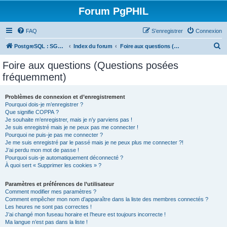
Forum PgPHIL
FAQ
S’enregistrer
Connexion
R
PostgreSQL : SGBD libre, puissant et complet
Index du forum
Foire aux questions (Questions posées fréquemment)
e
Foire aux questions (Questions posées
c
fréquemment)
h
e
Problèmes de connexion et d’enregistrement
Pourquoi dois-je m’enregistrer ?
r
Que signifie COPPA ?
c
Je souhaite m’enregistrer, mais je n’y parviens pas !
Je suis enregistré mais je ne peux pas me connecter !
h
Pourquoi ne puis-je pas me connecter ?
Je me suis enregistré par le passé mais je ne peux plus me connecter ?!
e
J’ai perdu mon mot de passe !
r
Pourquoi suis-je automatiquement déconnecté ?
À quoi sert « Supprimer les cookies » ?
Paramètres et préférences de l’utilisateur
Comment modifier mes paramètres ?
Comment empêcher mon nom d’apparaître dans la liste des membres connectés ?
Les heures ne sont pas correctes !
J’ai changé mon fuseau horaire et l’heure est toujours incorrecte !
Ma langue n’est pas dans la liste !