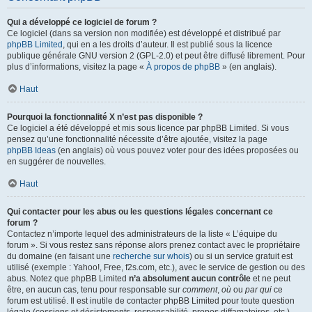
Qui a développé ce logiciel de forum ?
Ce logiciel (dans sa version non modifiée) est développé et distribué par
phpBB Limited
, qui en a les droits d’auteur. Il est publié sous la licence
publique générale GNU version 2 (GPL-2.0) et peut être diffusé librement. Pour
plus d’informations, visitez la page «
À propos de phpBB
» (en anglais).
Haut
Pourquoi la fonctionnalité X n’est pas disponible ?
Ce logiciel a été développé et mis sous licence par phpBB Limited. Si vous
pensez qu’une fonctionnalité nécessite d’être ajoutée, visitez la page
phpBB Ideas
(en anglais) où vous pouvez voter pour des idées proposées ou
en suggérer de nouvelles.
Haut
Qui contacter pour les abus ou les questions légales concernant ce
forum ?
Contactez n’importe lequel des administrateurs de la liste « L’équipe du
forum ». Si vous restez sans réponse alors prenez contact avec le propriétaire
du domaine (en faisant une
recherche sur whois
) ou si un service gratuit est
utilisé (exemple : Yahoo!, Free, f2s.com, etc.), avec le service de gestion ou des
abus. Notez que phpBB Limited
n’a absolument aucun contrôle
et ne peut
être, en aucun cas, tenu pour responsable sur
comment
,
où
ou
par qui
ce
forum est utilisé. Il est inutile de contacter phpBB Limited pour toute question